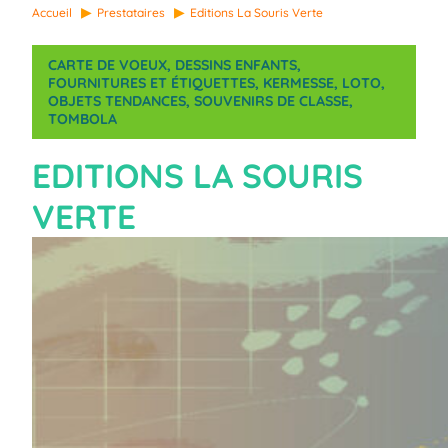
Accueil
Prestataires
Editions La Souris Verte
CARTE DE VOEUX
, 
DESSINS ENFANTS
, 
FOURNITURES ET ÉTIQUETTES
, 
KERMESSE
, 
LOTO
, 
OBJETS TENDANCES
, 
SOUVENIRS DE CLASSE
, 
TOMBOLA
EDITIONS LA SOURIS
VERTE