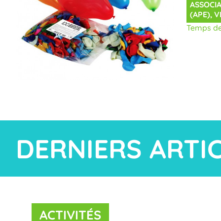
ASSOCIA
(APE)
, 
V
Temps de 
DERNIERS ARTI
ACTIVITÉS