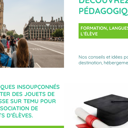
DÉCOUVREZ
PÉDAGOGIQ
FORMATION
, 
LANGUE
L’ÉLÈVE
Nos conseils et idées p
destination, hébergemen
SQUES INSOUPÇONNÉS
TER DES JOUETS DE
SSE SUR TEMU POUR
SOCIATION DE
S D’ÉLÈVES.