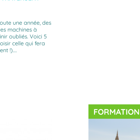
toute une année, des
ites machines à
nir oubliés. Voici 5
sir celle qui fera
nt !).…
FORMATION