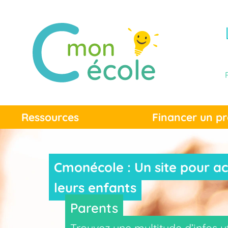
Ressources
Financer un pr
Cmonécole : Un site pour ac
leurs enfants
Parents
Trouvez une multitude d’infos u