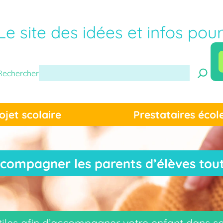
Le site des idées et infos pou
Rechercher
ojet scolaire
Prestataires écol
compagner les parents d’élèves tout 
tiles afin d’accompagner votre enfant dans so