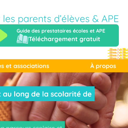
r les parents d’élèves & APE
Guide des prestataires écoles et APE
Téléchargement gratuit
es et associations
À propos
au long de la scolarité de
n parcours scolaire et