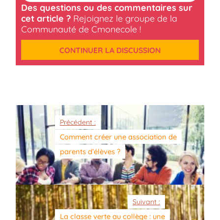
Des questions ou des commentaires sur
cet article ?
Rejoignez le groupe de la
Communauté de Cmonecole !
CONTINUER LA DISCUSSION
Précédent :
Comment créer une association de
parents d’élèves ?
Suivant :
La classe verte au collège : une