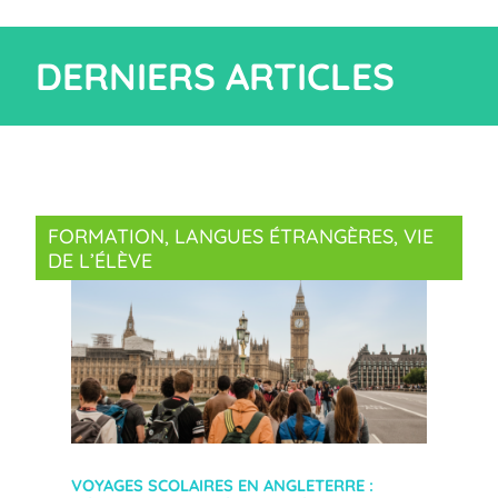
DERNIERS ARTICLES
FORMATION
, 
LANGUES ÉTRANGÈRES
, 
VIE
DE L’ÉLÈVE
VOYAGES SCOLAIRES EN ANGLETERRE :