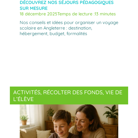
DÉCOUVREZ NOS SÉJOURS PÉDAGOGIQUES
SUR MESURE
18 décembre 2025
Temps de lecture :
13 minutes
Nos conseils et idées pour organiser un voyage
scolaire en Angleterre : destination,
hébergement, budget, formalités
ACTIVITÉS
, 
RÉCOLTER DES FONDS
, 
VIE DE
L’ÉLÈVE