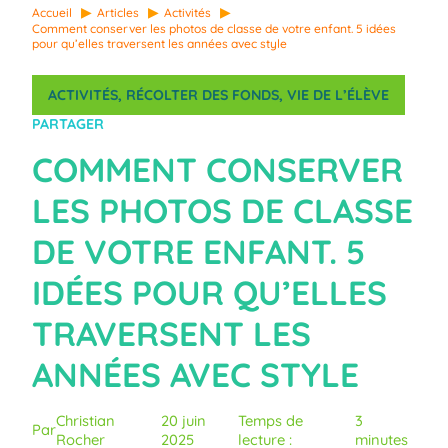
Accueil
Articles
Activités
Comment conserver les photos de classe de votre enfant. 5 idées
pour qu’elles traversent les années avec style
ACTIVITÉS
, 
RÉCOLTER DES FONDS
, 
VIE DE L’ÉLÈVE
PARTAGER
COMMENT CONSERVER
LES PHOTOS DE CLASSE
DE VOTRE ENFANT. 5
IDÉES POUR QU’ELLES
TRAVERSENT LES
ANNÉES AVEC STYLE
Christian
20 juin
Temps de
3
Par
Rocher
2025
lecture :
minutes