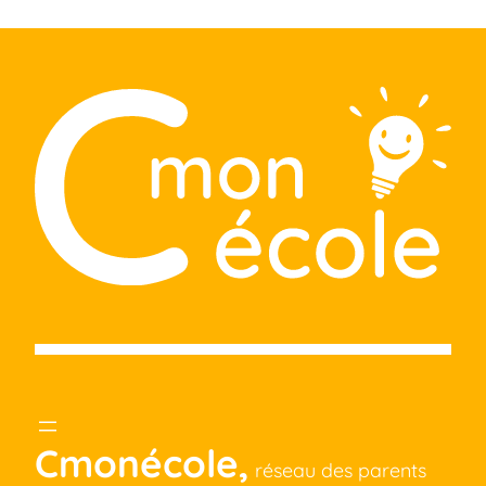
Cmonécole,
réseau des parents