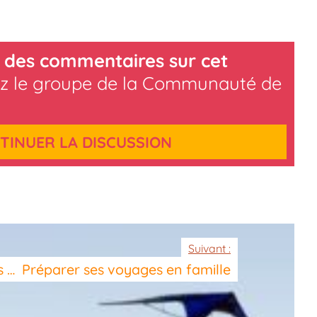
 des commentaires sur cet
z le groupe de la Communauté de
TINUER LA DISCUSSION
Suivant :
s … Préparer ses voyages en famille