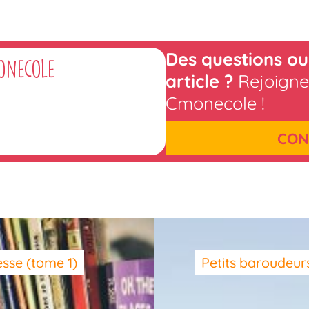
Des questions ou
onecole
article ?
Rejoigne
Cmonecole !
CON
esse (tome 1)
Petits baroudeur