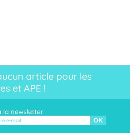
cun article pour les
es et APE !
à la newsletter
r ce champ vide.