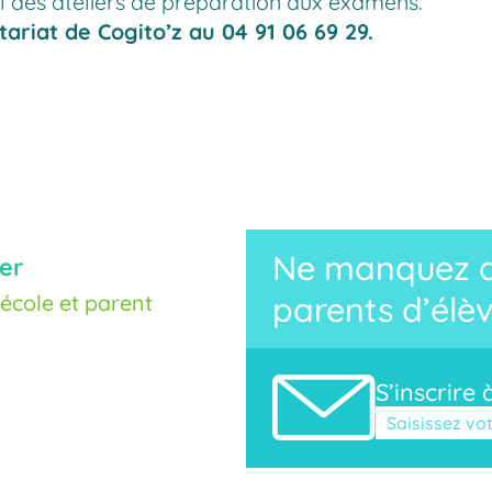
l des ateliers de préparation aux examens.
tariat de Cogito’z au 04 91 06 69 29.
Ne manquez au
er
cole et parent
parents d’élèv
S’inscrire 
Veuillez laisse