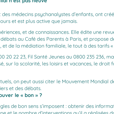
ial n’est pas neuve
 des médecins psychanalystes d’enfants, ont créé 
jours et est plus active que jamais.
périences, et de connaissances. Elle édite une rev
-débats au Café des Parents à Paris, et propose d
 et de la médiation familiale, le tout à des tarifs «
00 20 22 23, Fil Santé Jeunes au 0800 235 236, mai
sur la scolarité, les loisirs et vacances, le droit f
uels, on peut aussi citer le Mouvement Mondial des
liers et des débats.
ouver le « bon » ?
ègles de bon sens s’imposent : obtenir des informa
ype et le nombre d’interventions qu’il a réalisées d