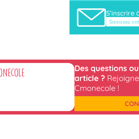
S’inscrire 
Veuillez laisse
Des questions ou
onecole
article ?
Rejoigne
Cmonecole !
CON