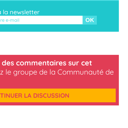
à la newsletter
r ce champ vide.
 des commentaires sur cet
z le groupe de la Communauté de
TINUER LA DISCUSSION