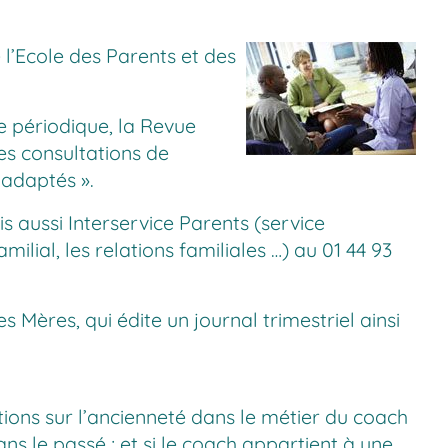
l’Ecole des Parents et des
ue périodique, la Revue
es consultations de
 adaptés ».
s aussi Interservice Parents (service
amilial, les relations familiales …) au 01 44 93
 Mères, qui édite un journal trimestriel ainsi
tions sur l’ancienneté dans le métier du coach
ans le passé ; et si le coach appartient à une