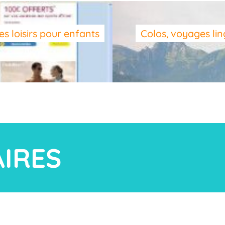
es loisirs pour enfants
Colos, voyages lin
AIRES