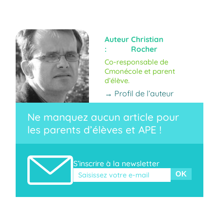
Auteur
Christian
:
Rocher
Co-responsable de
Cmonécole et parent
d’élève.
→ Profil de l’auteur
Ne manquez aucun article pour
les parents d’élèves et APE !
S’inscrire à la newsletter
Veuillez laisser ce champ vide.