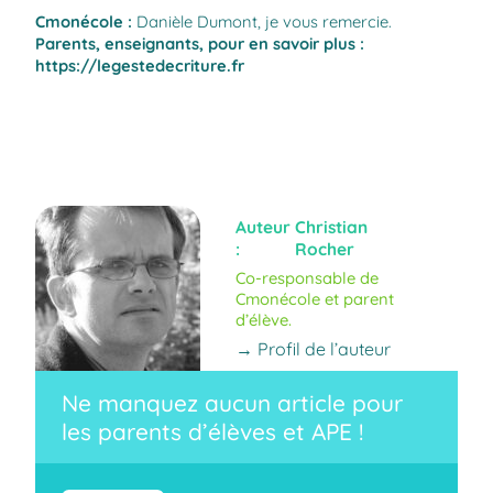
Cmonécole
:
Danièle Dumont, je vous remercie.
Parents, enseignants, pour en savoir plus :
https://legestedecriture.fr
Auteur
Christian
:
Rocher
Co-responsable de
Cmonécole et parent
d’élève.
→ Profil de l’auteur
Ne manquez aucun article pour
les parents d’élèves et APE !