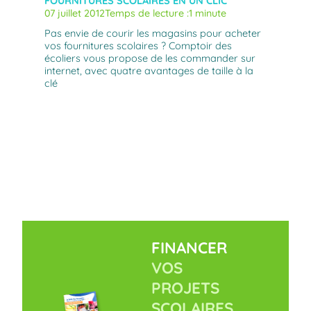
FOURNITURES SCOLAIRES EN UN CLIC
07 juillet 2012
Temps de lecture :
1 minute
Pas envie de courir les magasins pour acheter
vos fournitures scolaires ? Comptoir des
écoliers vous propose de les commander sur
internet, avec quatre avantages de taille à la
clé
FINANCER
VOS
PROJETS
SCOLAIRES