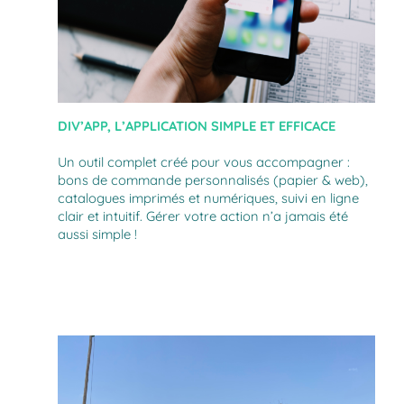
DIV’APP, L’APPLICATION SIMPLE ET EFFICACE
Un outil complet créé pour vous accompagner :
bons de commande personnalisés (papier & web),
catalogues imprimés et numériques, suivi en ligne
clair et intuitif. Gérer votre action n’a jamais été
aussi simple !