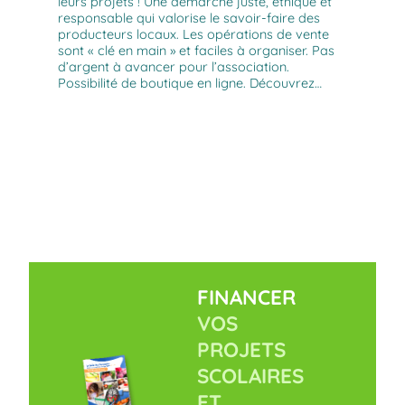
leurs projets ! Une démarche juste, éthique et
responsable qui valorise le savoir-faire des
producteurs locaux. Les opérations de vente
sont « clé en main » et faciles à organiser. Pas
d’argent à avancer pour l’association.
Possibilité de boutique en ligne. Découvrez…
FINANCER
VOS
PROJETS
SCOLAIRES
ET