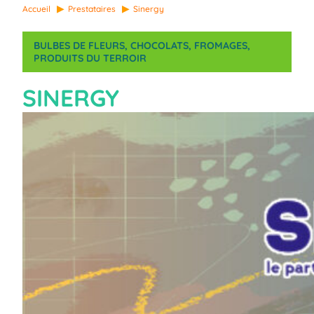
Accueil
Prestataires
Sinergy
BULBES DE FLEURS
, 
CHOCOLATS
, 
FROMAGES
, 
PRODUITS DU TERROIR
SINERGY