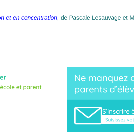
on et en concentration
,
de Pascale Lesauvage et 
Ne manquez au
er
cole et parent
parents d’élèv
S’inscrire 
Veuillez laisse