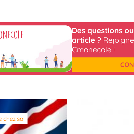
Des questions ou
onecole
article ?
Rejoigne
Cmonecole !
CON
 chez soi