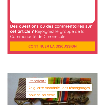
Des questions ou des commentaires sur
cet article ?
Rejoignez le groupe de la
Communauté de Cmonecole !
CONTINUER LA DISCUSSION
Précédent :
2e guerre mondiale : des témoignages
pour se souvenir