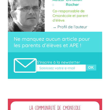
:
Rocher
Co-responsable de
Cmonécole et parent
d’élève.
→ Profil de l’auteur
Ne manquez aucun article pour
les parents d’élèves et APE !
S’inscrire à la newsletter
Veuillez laisser ce champ vide.
La communauté de Cmonecole