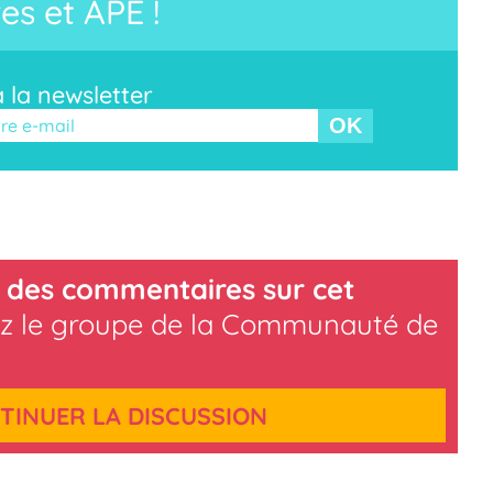
es et APE !
à la newsletter
r ce champ vide.
 des commentaires sur cet
z le groupe de la Communauté de
TINUER LA DISCUSSION