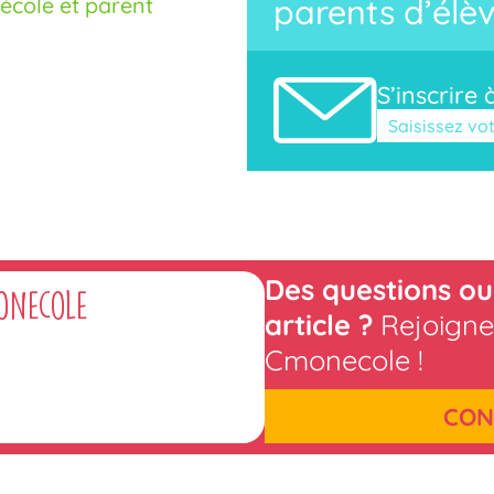
cole et parent
parents d’élèv
S’inscrire 
Veuillez laisse
Des questions ou
onecole
article ?
Rejoigne
Cmonecole !
CON