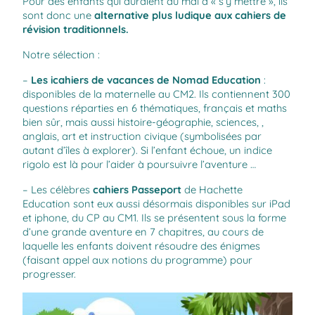
Pour des enfants qui auraient du mal à « s’y mettre », ils
sont donc une
alternative plus ludique aux cahiers de
révision traditionnels.
Notre sélection :
–
Les icahiers de vacances de Nomad Education
:
disponibles de la maternelle au CM2. Ils contiennent 300
questions réparties en 6 thématiques, français et maths
bien sûr, mais aussi histoire-géographie, sciences, ,
anglais, art et instruction civique (symbolisées par
autant d’îles à explorer). Si l’enfant échoue, un indice
rigolo est là pour l’aider à poursuivre l’aventure …
– Les célèbres
cahiers Passeport
de Hachette
Education sont eux aussi désormais disponibles sur iPad
et iphone, du CP au CM1. Ils se présentent sous la forme
d’une grande aventure en 7 chapitres, au cours de
laquelle les enfants doivent résoudre des énigmes
(faisant appel aux notions du programme) pour
progresser.