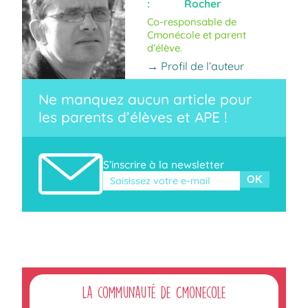
:
Rocher
Co-responsable de
Cmonécole et parent
d’élève.
→ Profil de l’auteur
Ne manquez aucun article pour
les parents d’élèves et APE !
S’inscrire à la newsletter
Veuillez laisser ce champ vide.
La communauté de Cmonecole