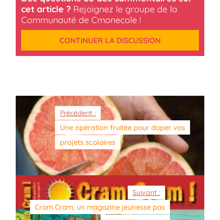
cet article ?
Rejoignez le groupe de la
Communauté de Cmonecole !
CONTINUER LA DISCUSSION
Précédent :
Une opération fruitée pour doper vos
projets scolaires
Suivant :
Cram Cram, un magazine jeunesse pas