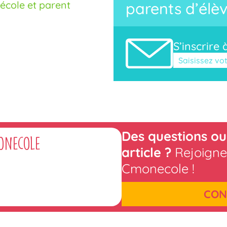
cole et parent
parents d’élèv
S’inscrire 
Veuillez laisse
Des questions ou
onecole
article ?
Rejoigne
Cmonecole !
CON