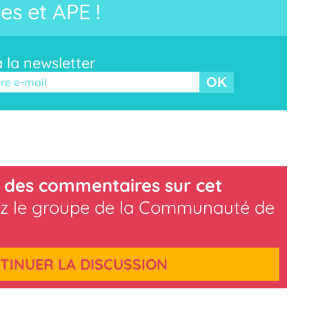
es et APE !
à la newsletter
r ce champ vide.
 des commentaires sur cet
z le groupe de la Communauté de
TINUER LA DISCUSSION