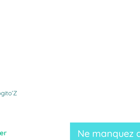
gito’Z
Ne manquez au
er