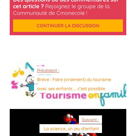
cet article ?
Rejoignez le groupe de la
Communauté de Cmonecole !
CONTINUER LA DISCUSSION
Précédent :
Brève : Faire (vraiment) du tourisme
avec ses enfants … c’est possible
Suivant :
La science, un jeu d’enfant