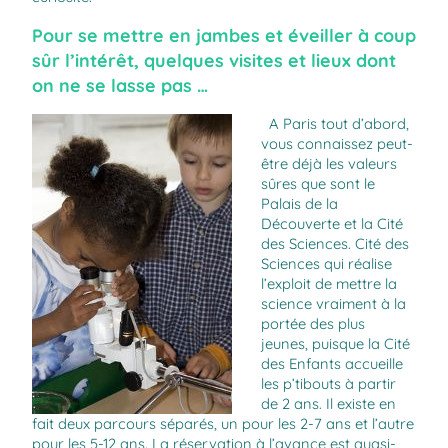
Pour se mettre en jambes et éveiller à coup
sûr l’intérêt, quelques visites et lieux dont
on ne se lasse pas …
A Paris tout d’abord,
vous connaissez peut-
être déjà les valeurs
sûres que sont le
Palais de la
Découverte et la Cité
des Sciences. Cité des
Sciences qui réalise
l’exploit de mettre la
science vraiment à la
portée des plus
jeunes, puisque la Cité
des Enfants accueille
les p’tibouts à partir
de 2 ans. Il existe en
fait deux parcours séparés, un pour les 2-7 ans et l’autre
pour les 5-12 ans. La réservation à l’avance est quasi-