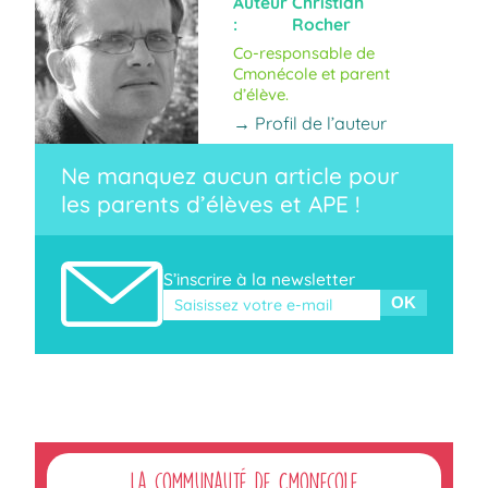
Auteur
Christian
:
Rocher
Co-responsable de
Cmonécole et parent
d’élève.
→ Profil de l’auteur
Ne manquez aucun article pour
les parents d’élèves et APE !
S’inscrire à la newsletter
Veuillez laisser ce champ vide.
La communauté de Cmonecole