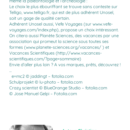
même la paléontologie et l’archéologie :
Le choix le plus ébouriffant se trouve sans conteste sur
Telligo,
www.telligo.fr
, qui est de plus adhérent Unosel,
soit un gage de qualité certain.
Adhérent Unosel aussi, Vefe Voyages (sur
www.vefe-
voyages.com/index.php
), propose un choix intéressant.
On citera aussi Planète Sciences, des vacances par une
association qui promeut la science sous toutes ses
formes (
www.planete-sciences.org/vacances/
) et
Vacances Scientifiques (
http://www.vacances-
scientifiques.com/?page=sommaire
)
Envie d’aller plus loin ? A vos marques, prêts, découvrez !
…
e=mc2 © jaddingt – fotolia.com
Schulprojekt © lu-photo – fotolia.com
Crazy scientist © BlueOrange Studio – fotolia.com
© Jose Manuel Gelpi – Fotolia.com