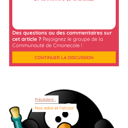
Des questions ou des commentaires sur
cet article ?
Rejoignez le groupe de la
Communauté de Cmonecole !
CONTINUER LA DISCUSSION
Précédent :
Nos ados et l’alcool