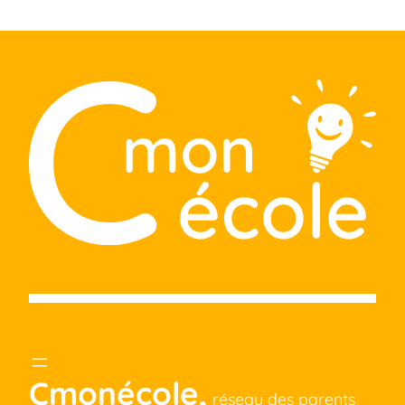
Cmonécole,
réseau des parents