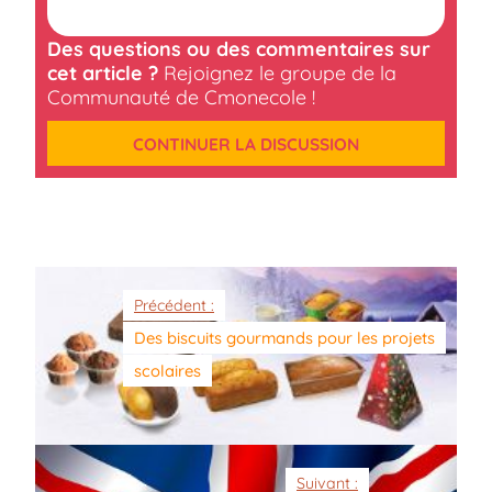
Des questions ou des commentaires sur
cet article ?
Rejoignez le groupe de la
Communauté de Cmonecole !
CONTINUER LA DISCUSSION
Précédent :
Des biscuits gourmands pour les projets
scolaires
Suivant :