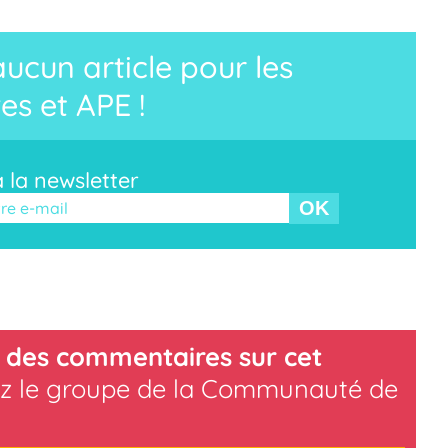
cun article pour les
es et APE !
à la newsletter
r ce champ vide.
 des commentaires sur cet
z le groupe de la Communauté de