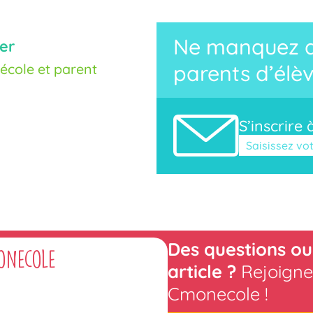
Ne manquez au
er
cole et parent
parents d’élèv
S’inscrire 
Veuillez laisse
Des questions ou
onecole
article ?
Rejoigne
Cmonecole !