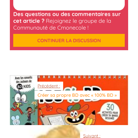
Des questions ou des commentaires sur
cet article ?
Rejoignez le groupe de la
Communauté de Cmonecole !
CONTINUER LA DISCUSSION
Précédent :
Créer sa propre BD avec « 100% BD »
Suivant :