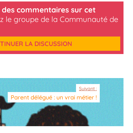
 des commentaires sur cet
z le groupe de la Communauté de
TINUER LA DISCUSSION
Suivant :
Parent délégué : un vrai métier !