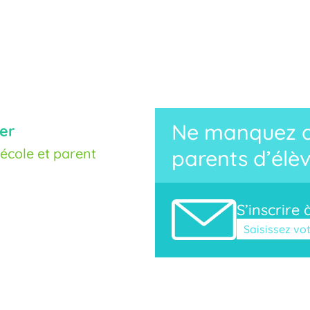
Ne manquez au
er
cole et parent
parents d’élèv
S’inscrire 
Veuillez laisse