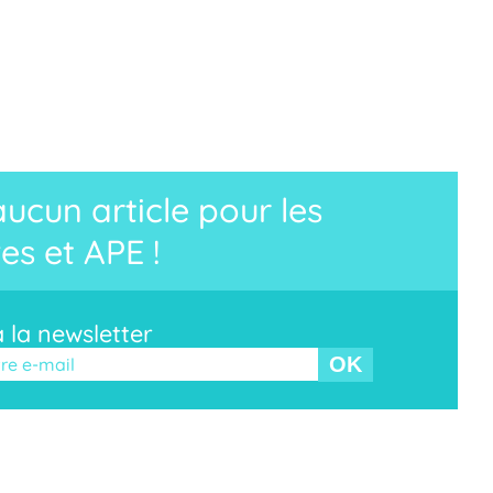
cun article pour les
es et APE !
à la newsletter
r ce champ vide.