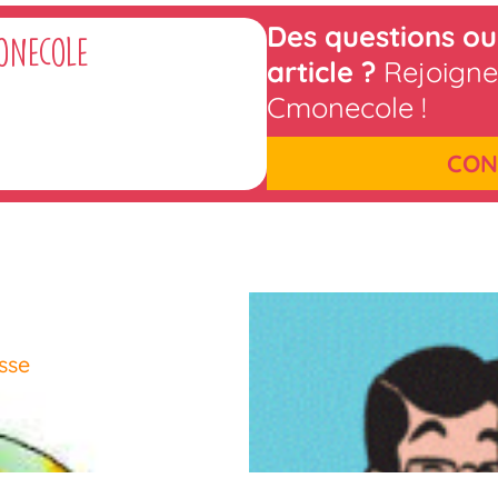
Des questions ou
onecole
article ?
Rejoigne
Cmonecole !
CON
asse