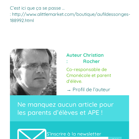
C’est ici que ça se passe …
:
http://www.alittlemarket.com/boutique/aufildessonges-
188992.html
Auteur
Christian
:
Rocher
Co-responsable de
Cmonécole et parent
d’élève.
→ Profil de l’auteur
Ne manquez aucun article pour
les parents d’élèves et APE !
S’inscrire à la newsletter