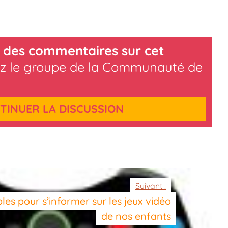
 des commentaires sur cet
z le groupe de la Communauté de
TINUER LA DISCUSSION
Suivant :
les pour s’informer sur les jeux vidéo
de nos enfants