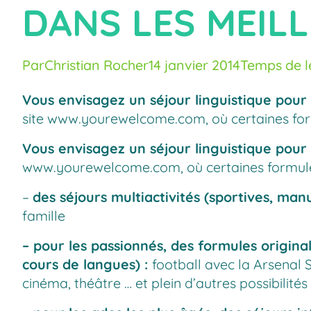
DANS LES MEIL
Par
Christian Rocher
14 janvier 2014
Temps de le
Vous envisagez un séjour linguistique pour
site
www.yourewelcome.com
, où certaines fo
Vous envisagez un séjour linguistique pour
www.yourewelcome.com
, où certaines formul
–
des
séjours multiactivités
(sportives, manu
famille
– pour les passionnés, des formules origina
cours de langues) :
football avec la Arsenal 
cinéma, théâtre … et plein d’autres possibilit