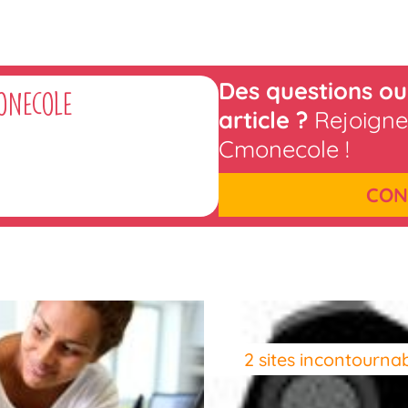
Des questions ou
onecole
article ?
Rejoigne
Cmonecole !
CON
2 sites incontournab