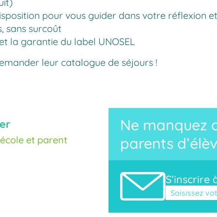
it)
e disposition pour vous guider dans votre réflexion 
s, sans surcoût
s, et la garantie du label UNOSEL
 demander leur catalogue de séjours !
Ne manquez au
er
cole et parent
parents d’élèv
S’inscrire 
Veuillez laisse