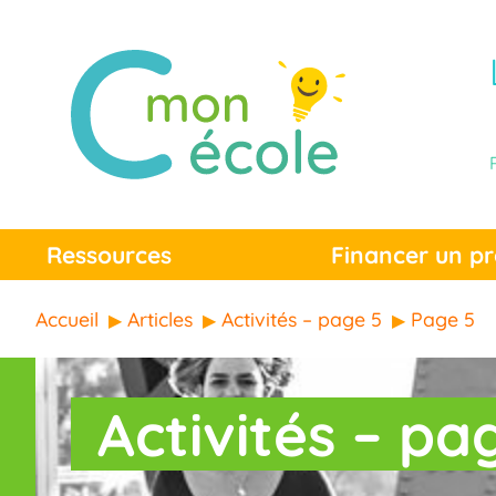
Ressources
Financer un pr
Accueil
Articles
Activités – page 5
Page 5
Activités – pa