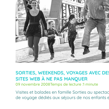
SORTIES, WEEKENDS, VOYAGES AVEC DES
SITES WEB À NE PAS MANQUER
09 novembre 2008
Temps de lecture :
1 minute
Visites et balades en famille Sorties au specta
de voyage dédiés aux séjours de nos enfants 