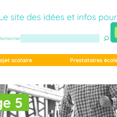
Le site des idées et infos pou
Rechercher
ojet scolaire
Prestataires écol
ge 5