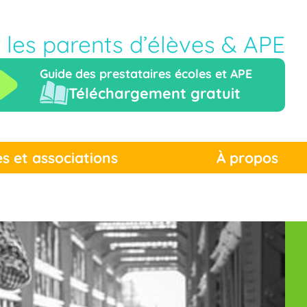
r les parents d’élèves & APE
Guide des prestataires écoles et APE
Téléchargement gratuit
es et associations
À propos