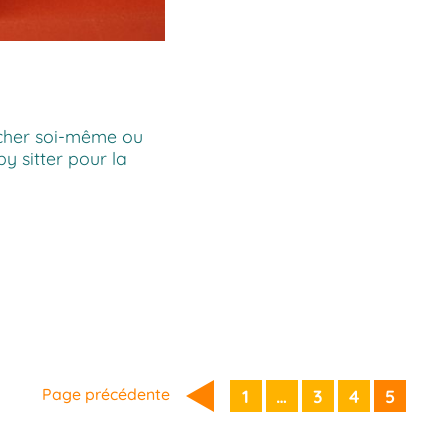
rcher soi-même ou
y sitter pour la
Page précédente
1
…
3
4
5