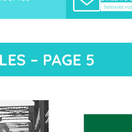
Veuillez laisse
LES – PAGE 5