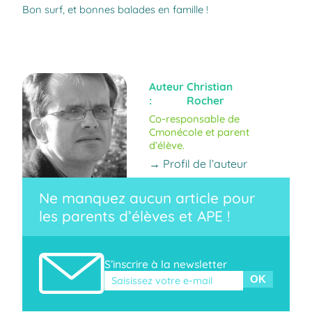
Bon surf, et bonnes balades en famille !
Auteur
Christian
:
Rocher
Co-responsable de
Cmonécole et parent
d’élève.
→ Profil de l’auteur
Ne manquez aucun article pour
les parents d’élèves et APE !
S’inscrire à la newsletter
Veuillez laisser ce champ vide.