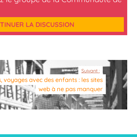
TINUER LA DISCUSSION
Suivant :
, voyages avec des enfants : les sites
web à ne pas manquer