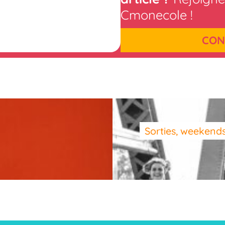
Cmonecole !
CON
Sorties, weekends