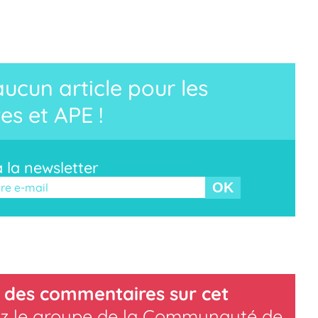
cun article pour les
es et APE !
à la newsletter
r ce champ vide.
 des commentaires sur cet
z le groupe de la Communauté de