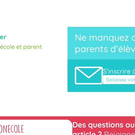
Ne manquez au
er
cole et parent
parents d’élèv
S’inscrire 
Veuillez laisse
Des questions ou
onecole
article ?
Rejoigne