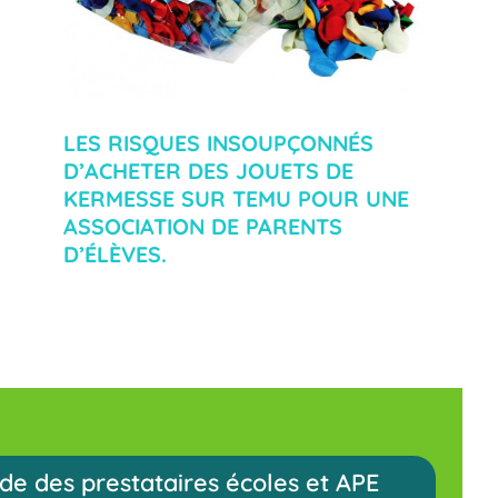
LES RISQUES INSOUPÇONNÉS
D’ACHETER DES JOUETS DE
KERMESSE SUR TEMU POUR UNE
ASSOCIATION DE PARENTS
D’ÉLÈVES.
de des prestataires écoles et APE