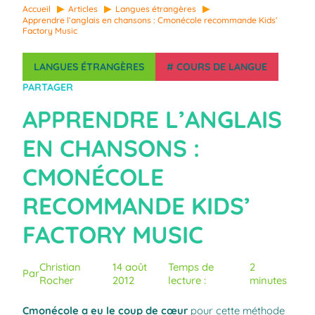
Accueil
Articles
Langues étrangères
Apprendre l’anglais en chansons : Cmonécole recommande Kids’
Factory Music
LANGUES ÉTRANGÈRES
#
COURS DE LANGUE
PARTAGER
APPRENDRE L’ANGLAIS
EN CHANSONS :
CMONÉCOLE
RECOMMANDE KIDS’
FACTORY MUSIC
Christian
14 août
Temps de
2
Par
Rocher
2012
lecture :
minutes
Cmonécole a eu le coup de cœur
pour cette méthode