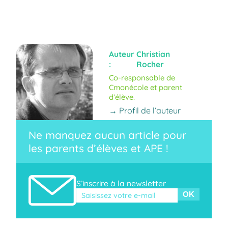
Auteur
Christian
:
Rocher
Co-responsable de
Cmonécole et parent
d’élève.
→ Profil de l’auteur
Ne manquez aucun article pour
les parents d’élèves et APE !
S’inscrire à la newsletter
Veuillez laisser ce champ vide.