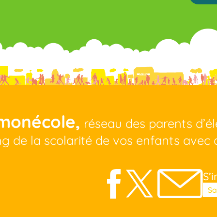
monécole,
réseau des parents d’é
ng de la scolarité de vos enfants avec 
S’i
Veui