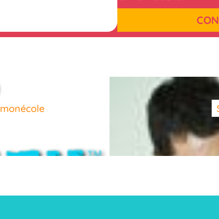
CON
 Cmonécole