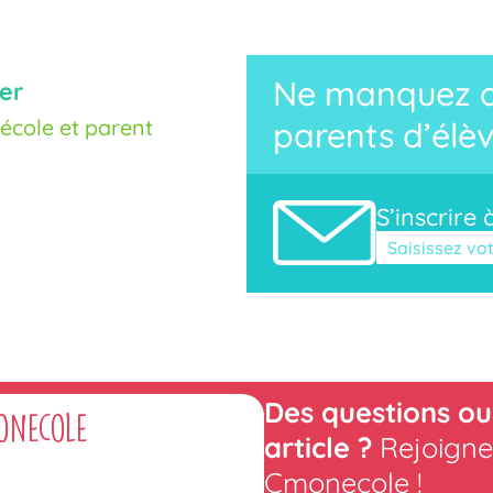
Ne manquez au
er
cole et parent
parents d’élèv
S’inscrire 
Veuillez laisse
Des questions ou
onecole
article ?
Rejoigne
Cmonecole !