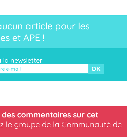
cun article pour les
es et APE !
à la newsletter
r ce champ vide.
 des commentaires sur cet
z le groupe de la Communauté de