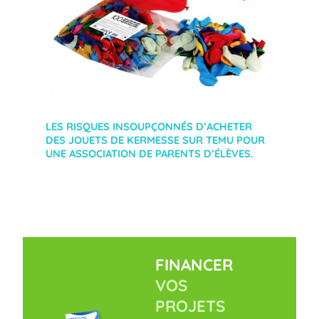
LES RISQUES INSOUPÇONNÉS D’ACHETER
DES JOUETS DE KERMESSE SUR TEMU POUR
UNE ASSOCIATION DE PARENTS D’ÉLÈVES.
FINANCER
VOS
PROJETS