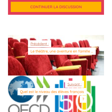
CONTINUER LA DISCUSSION
Précédent :
Le théâtre, une aventure en famille …
Suivant :
Quel est le niveau des élèves français
?