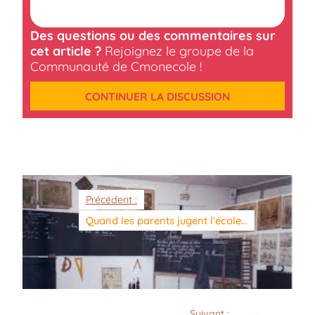
Des questions ou des commentaires sur
cet article ?
Rejoignez le groupe de la
Communauté de Cmonecole !
CONTINUER LA DISCUSSION
Précédent :
Quand les parents jugent l’école…
Suivant :