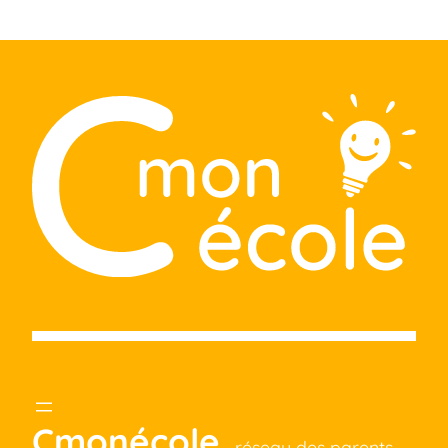
Cmonécole,
réseau des parents