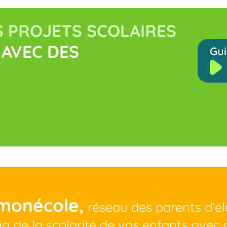
 PROJETS SCOLAIRES
AVEC DES
Gui
monécole,
réseau des parents d’é
ng de la scolarité de vos enfants avec 