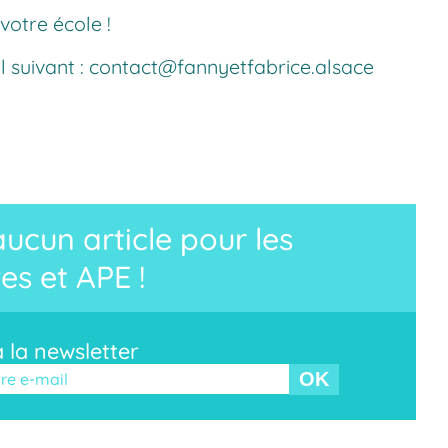
votre école !
l suivant :
contact@fannyetfabrice.alsace
cun article pour les
es et APE !
à la newsletter
r ce champ vide.