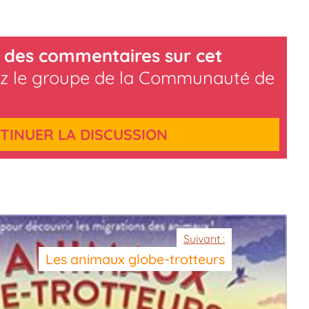
 des commentaires sur cet
z le groupe de la Communauté de
TINUER LA DISCUSSION
Suivant :
Les animaux globe-trotteurs