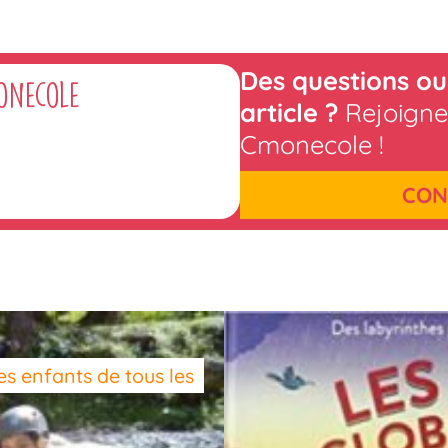
Des questions ou
onecole
article ?
Rejoigne
Cmonecole !
CON
s enfants de tous les