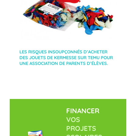
LES RISQUES INSOUPÇONNÉS D’ACHETER
DES JOUETS DE KERMESSE SUR TEMU POUR
UNE ASSOCIATION DE PARENTS D’ÉLÈVES.
FINANCER
VOS
PROJETS