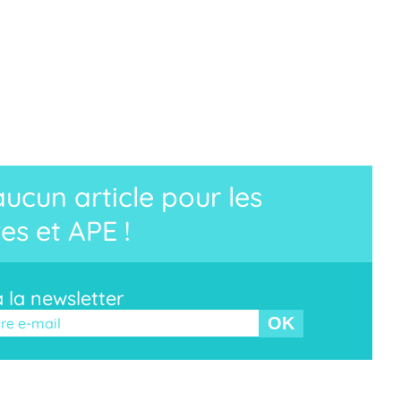
cun article pour les
es et APE !
à la newsletter
r ce champ vide.