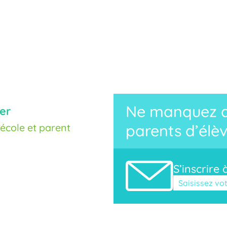
Ne manquez au
er
cole et parent
parents d’élèv
S’inscrire 
Veuillez laisse