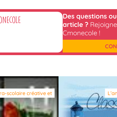
Des questions ou
onecole
article ?
Rejoigne
Cmonecole !
CON
tra-scolaire créative et
L’a