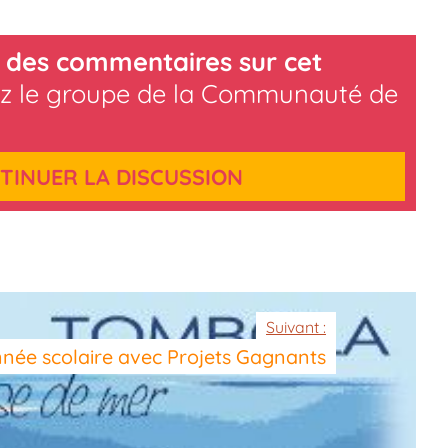
 des commentaires sur cet
z le groupe de la Communauté de
TINUER LA DISCUSSION
Suivant :
nnée scolaire avec Projets Gagnants