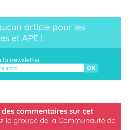
cun article pour les
es et APE !
à la newsletter
r ce champ vide.
 des commentaires sur cet
z le groupe de la Communauté de