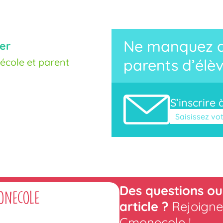
Ne manquez au
er
cole et parent
parents d’élèv
S’inscrire 
Veuillez laisse
Des questions ou
onecole
article ?
Rejoigne
Cmonecole !