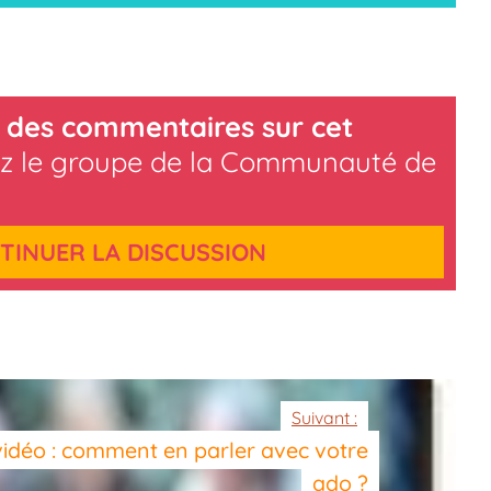
 des commentaires sur cet
z le groupe de la Communauté de
TINUER LA DISCUSSION
Suivant :
 vidéo : comment en parler avec votre
ado ?