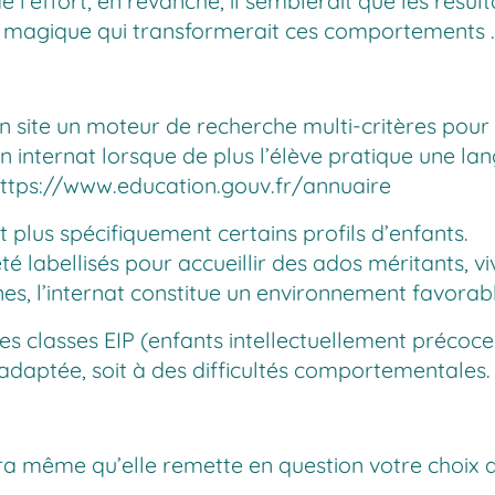
 l’effort, en revanche, il semblerait que les résult
te magique qui transformerait ces comportements 
on site un moteur de recherche multi-critères pour
un internat lorsque de plus l’élève pratique une l
ttps://www.education.gouv.fr/annuaire
nt plus spécifiquement certains profils d’enfants.
été labellisés pour accueillir des ados méritants, v
es, l’internat constitue un environnement favorabl
des classes EIP (enfants intellectuellement précoce
adaptée, soit à des difficultés comportementales.
rra même qu’elle remette en question votre choix d