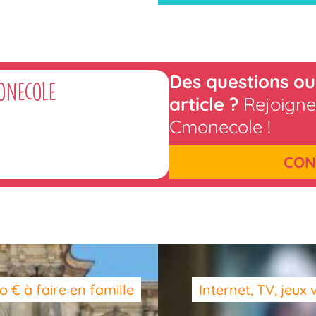
Des questions ou
onecole
article ?
Rejoigne
Cmonecole !
CON
o € à faire en famille
Internet, TV, jeux