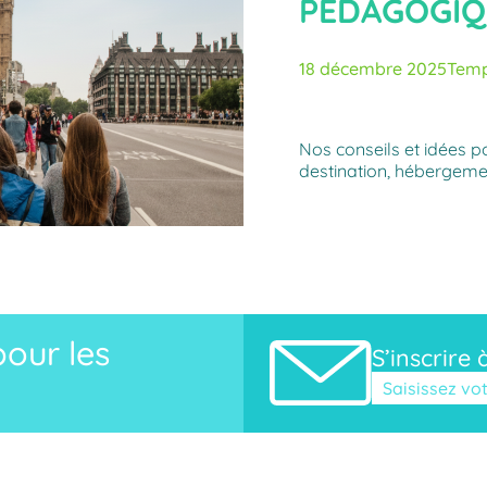
PÉDAGOGIQ
18 décembre 2025
Temp
Nos conseils et idées p
destination, hébergemen
our les
S’inscrire 
Veuillez laisse