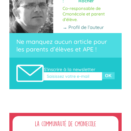
:
Rocher
Co-responsable de
Cmonécole et parent
d’élève.
→ Profil de l’auteur
Ne manquez aucun article pour
les parents d’élèves et APE !
S’inscrire à la newsletter
Veuillez laisser ce champ vide.
La communauté de Cmonecole