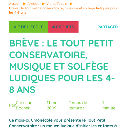
Accueil
Articles
Vie de l'école
Brève : le Tout Petit Conservatoire, musique et solfège ludiques pour
les 4-8 ans
VIE DE L’ÉCOLE
#
PROJETS
PARTAGER
BRÈVE : LE TOUT PETIT
CONSERVATOIRE,
MUSIQUE ET SOLFÈGE
LUDIQUES POUR LES 4-
8 ANS
Christian
11 mai
Temps de
1
Par
Rocher
2009
lecture :
minute
Ce mois-ci, Cmonécole vous présente le Tout Petit
Conservatoire : un moyen ludique d’initier les enfants à