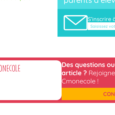
S’inscrire 
Veuillez laisse
Des questions ou
onecole
article ?
Rejoigne
Cmonecole !
CON