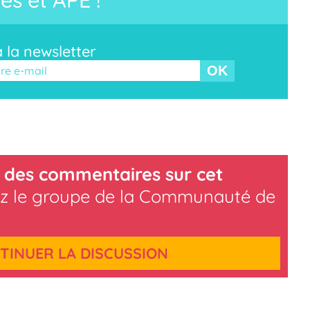
à la newsletter
r ce champ vide.
 des commentaires sur cet
z le groupe de la Communauté de
TINUER LA DISCUSSION