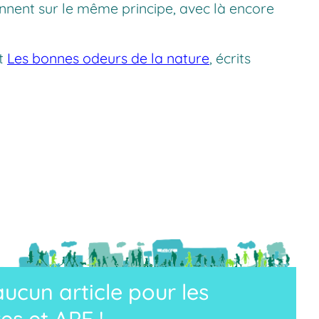
onnent sur le même principe, avec là encore
t
Les bonnes odeurs de la nature
, écrits
cun article pour les
es et APE !