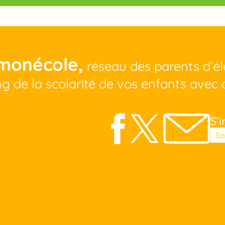
monécole,
réseau des parents d’é
ng de la scolarité de vos enfants avec 
S’i
Veui