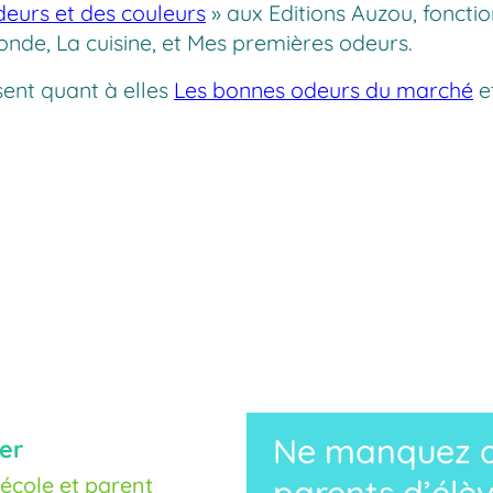
deurs et des couleurs
» aux Editions Auzou, foncti
monde, La cuisine, et Mes premières odeurs.
sent quant à elles
Les bonnes odeurs du marché
e
Ne manquez au
er
cole et parent
parents d’élèv