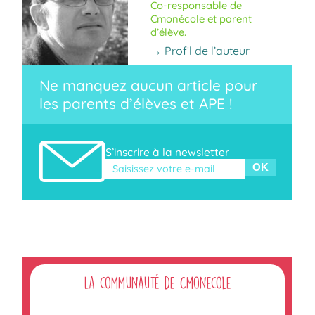
Co-responsable de
Cmonécole et parent
d’élève.
→ Profil de l’auteur
Ne manquez aucun article pour
les parents d’élèves et APE !
S’inscrire à la newsletter
Veuillez laisser ce champ vide.
La communauté de Cmonecole