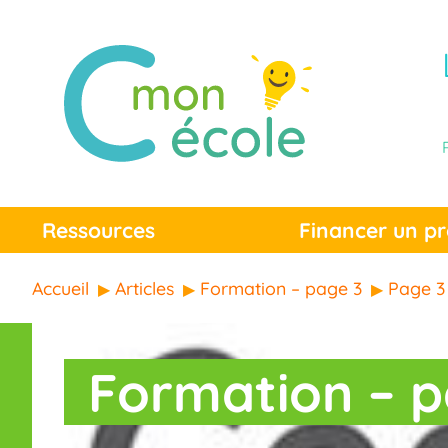
Ressources
Financer un pr
Accueil
Articles
Formation – page 3
Page 3
Formation – p