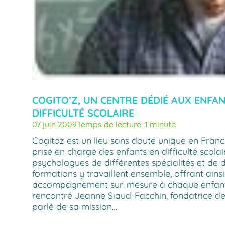
COGITO’Z, UN CENTRE DÉDIÉ AUX ENFA
DIFFICULTÉ SCOLAIRE
07 juin 2009
Temps de lecture :
1 minute
Cogitoz est un lieu sans doute unique en Franc
prise en charge des enfants en difficulté scolai
psychologues de différentes spécialités et de d
formations y travaillent ensemble, offrant ainsi
accompagnement sur-mesure à chaque enfant
rencontré Jeanne Siaud-Facchin, fondatrice de
parlé de sa mission…