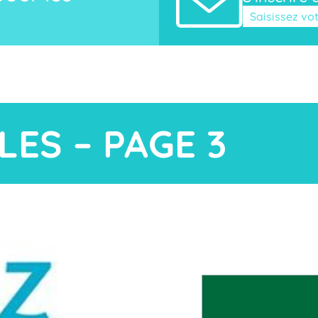
Veuillez laisse
LES – PAGE 3